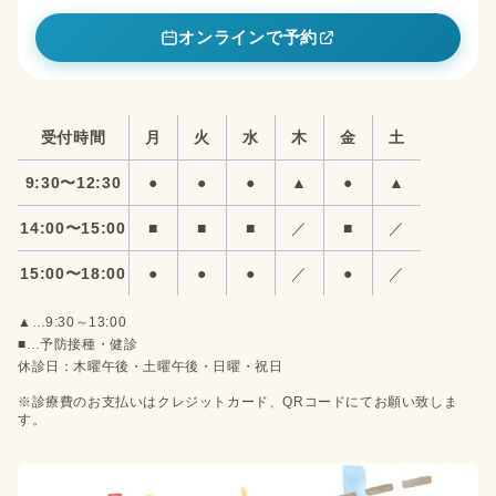
オンラインで予約
受付時間
月
火
水
木
金
土
9:30〜12:30
●
●
●
▲
●
▲
14:00〜15:00
■
■
■
／
■
／
15:00〜18:00
●
●
●
／
●
／
▲…9:30～13:00
■…予防接種・健診
休診日：木曜午後・土曜午後・日曜・祝日
※診療費のお支払いはクレジットカード、QRコードにてお願い致しま
す。