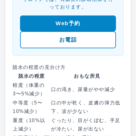
っております。
Web予約
お電話
脱水の程度の見分け方
脱水の程度
おもな所見
軽度（体重の
口の渇き、尿量がやや減少
3〜5%減少）
中等度（5〜
口の中が乾く、皮膚の弾力低
10%減少）
下、涙が少ない
重度（10%以
ぐったり、目がくぼむ、手足
上減少）
が冷たい、尿が出ない