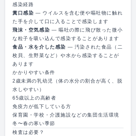
感染経路
糞口感染
— ウイルスを含む便や嘔吐物に触れ
た手を介して口に入ることで感染します
飛沫・空気感染
— 嘔吐の際に飛び散った微小
な粒子を吸い込んで感染することがあります
食品・水を介した感染
— 汚染された食品（二
枚貝、生野菜など）や水から感染することが
あります
かかりやすい条件
2歳未満の乳幼児（体の水分の割合が高く、脱
水しやすい）
65歳以上の高齢者
免疫力が低下している方
保育園・学校・介護施設などの集団生活環境
冬〜春の寒い季節
検査は必要？