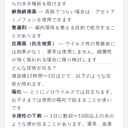
らの水分補給を助けます
解熱鎮痛薬
— 高熱でつらい場合は、アセトア
ミノフェンを使用できます
整腸剤
— 腸内環境を整える目的で処方するこ
とがあります
抗菌薬（抗生物質）
— ウイルス性の胃腸炎に
は効果がなく、通常は使用しません。細菌性
が強く疑われる場合に限り検討します
どんな症状が出る？
感染後12時間〜2日ほどで、以下のような症
状が現れます。
嘔吐
— とくにノロウイルスでは目立ちます。
お子さまでは突然の嘔吐で始まることが多い
です
水様性の下痢
— 1日に数回〜10回以上の水の
ような便が出ることがあります。通常、血液