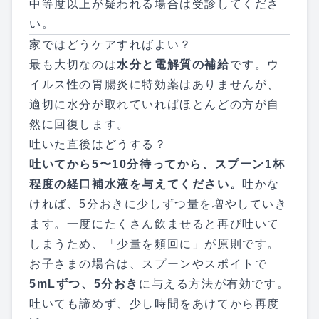
中等度以上が疑われる場合は受診してくださ
い。
家ではどうケアすればよい？
最も大切なのは
水分と電解質の補給
です。ウ
イルス性の胃腸炎に特効薬はありませんが、
適切に水分が取れていればほとんどの方が自
然に回復します。
吐いた直後はどうする？
吐いてから5〜10分待ってから、スプーン1杯
程度の経口補水液を与えてください。
吐かな
ければ、5分おきに少しずつ量を増やしていき
ます。一度にたくさん飲ませると再び吐いて
しまうため、「少量を頻回に」が原則です。
お子さまの場合は、スプーンやスポイトで
5mLずつ、5分おき
に与える方法が有効です。
吐いても諦めず、少し時間をあけてから再度