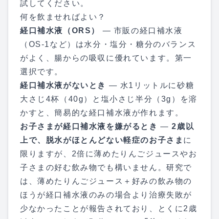
試してください。
何を飲ませればよい？
経口補水液（ORS）
— 市販の経口補水液
（OS-1など）は水分・塩分・糖分のバランス
がよく、腸からの吸収に優れています。第一
選択です。
経口補水液がないとき
— 水1リットルに砂糖
大さじ4杯（40g）と塩小さじ半分（3g）を溶
かすと、簡易的な経口補水液が作れます。
お子さまが経口補水液を嫌がるとき
—
2歳以
上で、脱水がほとんどない軽症のお子さま
に
限りますが、2倍に薄めたりんごジュースやお
子さまの好む飲み物でも構いません。研究で
は、薄めたりんごジュース＋好みの飲み物の
ほうが経口補水液のみの場合より治療失敗が
少なかったことが報告されており、とくに2歳