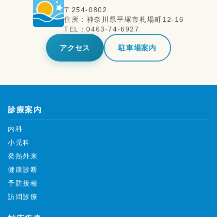
〒
254-0802
住所：
神奈川県
平塚市
札場町12-16
TEL：
0463-74-6927
アクセス
駐車場案内
診療案内
内科
小児科
発熱外来
健康診断
予防接種
訪問診療