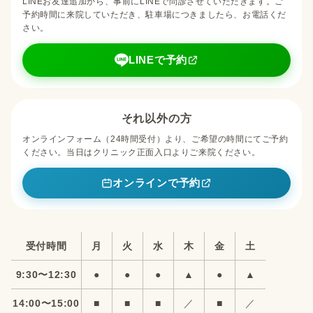
LINEお友達追加から、事前にLINEで問診させていただきます。ご
予約時間に来院していただき、駐車場につきましたら、お電話くだ
さい。
LINEで予約
それ以外の方
オンラインフォーム（24時間受付）より、ご希望の時間にてご予約
ください。当日はクリニック正面入口よりご来院ください。
オンラインで予約
受付時間
月
火
水
木
金
土
9:30〜12:30
●
●
●
▲
●
▲
14:00〜15:00
■
■
■
／
■
／