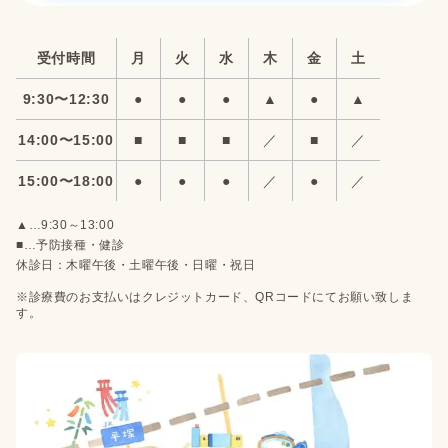
受付時間
月
火
水
木
金
土
9:30〜12:30
●
●
●
▲
●
▲
14:00〜15:00
■
■
■
／
■
／
15:00〜18:00
●
●
●
／
●
／
▲…9:30～13:00
■…予防接種・健診
休診日：木曜午後・土曜午後・日曜・祝日
※診療費のお支払いはクレジットカード、QRコードにてお願い致しま
す。