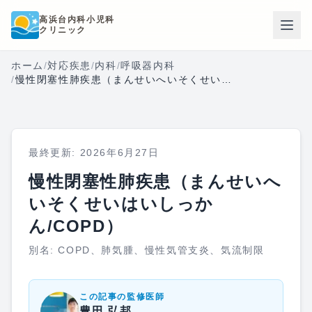
本文へスキップ
高浜台内科小児科
クリニック
ホーム
/
対応疾患
/
内科
/
呼吸器内科
/
慢性閉塞性肺疾患（まんせいへいそくせいはいしっかん/COPD）
最終更新:
2026年6月27日
慢性閉塞性肺疾患（まんせいへ
いそくせいはいしっか
ん/COPD）
別名:
COPD、肺気腫、慢性気管支炎、気流制限
この記事の監修医師
豊田 弘邦