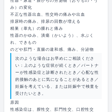
性器・尿道・膣からの分泌物（おりもの・う
み）の変化
不正な性器出血、性交時の痛みや出血
排尿時の痛み、排尿の回数が増える
精巣（睾丸）の腫れと痛み
性器のかゆみ、潰瘍（かいよう）、水ぶく
れ、できもの
のどや肛門・直腸の違和感、痛み、分泌物
次のような場合はお早めにご相談くださ
い：上のような症状が続くとき／パートナ
ーが性感染症と診断されたとき／心配な性
的接触のあとに気になることがあるとき／
妊娠を考えている、または妊娠中で検査を
受けたいとき。
原因
性感染症は、膣性交、肛門性交、口腔性交