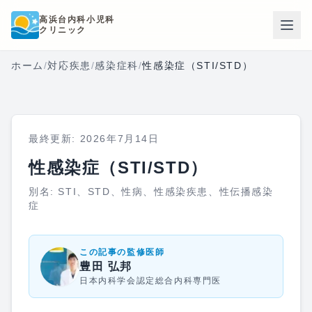
本文へスキップ
高浜台内科小児科
クリニック
ホーム
/
対応疾患
/
感染症科
/
性感染症（STI/STD）
最終更新:
2026年7月14日
性感染症（STI/STD）
別名:
STI、STD、性病、性感染疾患、性伝播感染
症
この記事の監修医師
豊田 弘邦
日本内科学会認定総合内科専門医