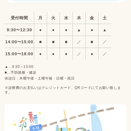
受付時間
月
火
水
木
金
土
9:30〜12:30
●
●
●
▲
●
▲
14:00〜15:00
■
■
■
／
■
／
15:00〜18:00
●
●
●
／
●
／
▲…9:30～13:00
■…予防接種・健診
休診日：木曜午後・土曜午後・日曜・祝日
※診療費のお支払いはクレジットカード、QRコードにてお願い致しま
す。