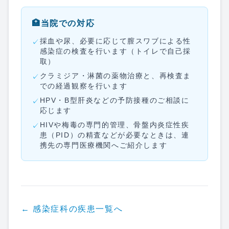
🏥
当院での対応
採血や尿、必要に応じて膣スワブによる性
✓
感染症の検査を行います（トイレで自己採
取）
クラミジア・淋菌の薬物治療と、再検査ま
✓
での経過観察を行います
HPV・B型肝炎などの予防接種のご相談に
✓
応じます
HIVや梅毒の専門的管理、骨盤内炎症性疾
✓
患（PID）の精査などが必要なときは、連
携先の専門医療機関へご紹介します
←
感染症科
の疾患一覧へ