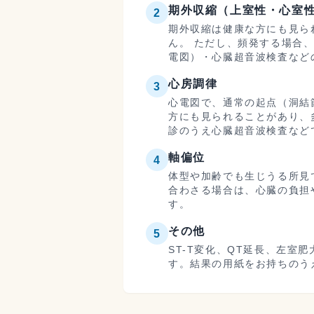
期外収縮（上室性・心室
2
期外収縮は健康な方にも見ら
ん。 ただし、頻発する場合
電図）・心臓超音波検査など
心房調律
3
心電図で、通常の起点（洞結
方にも見られることがあり、
診のうえ心臓超音波検査など
軸偏位
4
体型や加齢でも生じうる所見
合わさる場合は、心臓の負担
す。
その他
5
ST-T変化、QT延長、左
す。結果の用紙をお持ちのう