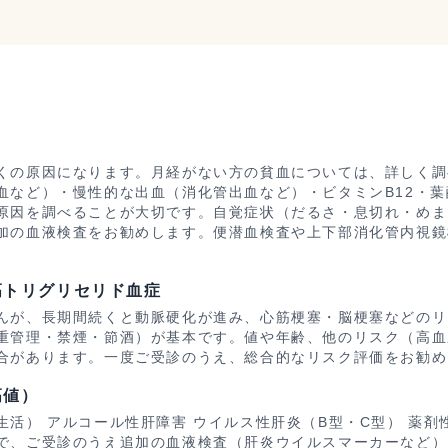
くの原因になります。月経がない方の貧血については、詳しく調
血など）・慢性的な出血（消化管出血など）・ビタミンB12・
原因を調べることが大切です。自覚症状（だるさ・息切れ・めま
加の血液検査をお勧めします。便潜血検査や上下部消化管内視鏡
高トリグリセリド血症
んが、長期間続くと動脈硬化が進み、心筋梗塞・脳梗塞などのリ
重管理・禁煙・節酒）が基本です。値や年齢、他のリスク（高血
合があります。一度ご受診のうえ、総合的なリスク評価をお勧め
高値）
活） アルコール性肝障害 ウイルス性肝炎（B型・C型） 薬剤
で、ご受診のうえ追加の血液検査（肝炎ウイルスマーカーなど）