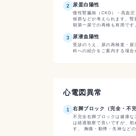
尿蛋白陽性
2
慢性腎臓病（CKD）・高血
候群などが考えられます。腎
朝第一尿での再検も有用です
尿潜血陽性
3
受診のうえ、尿の再検査・尿
科への紹介をご案内する場合
心電図異常
右脚ブロック（完全・不
1
不完全右脚ブロックは健康な
は経過観察で良いですが、初
す。 胸痛・動悸・失神など