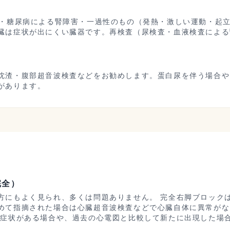
圧・糖尿病による腎障害・一過性のもの（発熱・激しい運動・起
臓は症状が出にくい臓器です。再検査（尿検査・血液検査による
。
沈渣・腹部超音波検査などをお勧めします。蛋白尿を伴う場合や
があります。
完全）
方にもよく見られ、多くは問題ありません。 完全右脚ブロック
めて指摘された場合は心臓超音波検査などで心臓自体に異常がな
の症状がある場合や、過去の心電図と比較して新たに出現した場