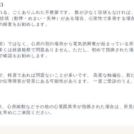
性）
れる、ごくありふれた不整脈です。 数が少なく症状もなければ
、症状（動悸・めまい・失神）がある場合、心室性で多発する場合
の精査をお勧めします。
節）ではなく、心房の別の場所から電気的興奮が始まっている所見
多くは経過観察で問題ありません。ただし、初めて指摘された場
で確認をお勧めします。
で、軽度であれば問題ないことが多いです。 高度な軸偏位、新
や伝導障害が背景にある可能性があります。 一度ご受診のうえ
室肥大、心房細動などその他の心電図異常が指摘された場合は、所
え早めにご来院ください。