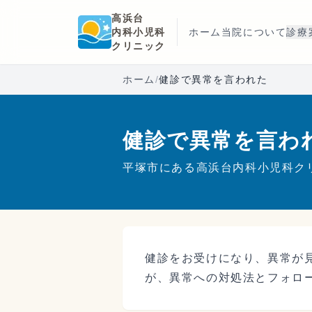
本文へスキップ
高浜台
内科小児科
ホーム
当院について
診療
クリニック
ホーム
/
健診で異常を言われた
健診で異常を言わ
平塚市にある高浜台内科小児科ク
健診をお受けになり、異常が
が、異常への対処法とフォロ